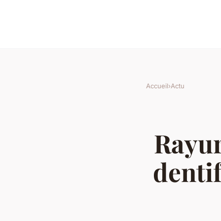
Accueil
›
Actu
Rayur
denti