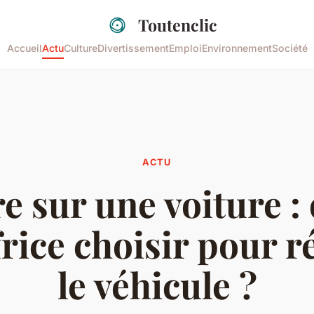
Toutenclic
Accueil
Actu
Culture
Divertissement
Emploi
Environnement
Société
ACTU
e sur une voiture : 
frice choisir pour r
le véhicule ?