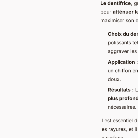
Le dentifrice
, 
pour
atténuer l
maximiser son ef
Choix du den
polissants te
aggraver les
Application
:
un chiffon e
doux.
Résultats
: L
plus profon
nécessaires.
Il est essentiel
les rayures, et 
la surface.