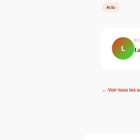
Actu
EC
L
L
← Voir tous les a