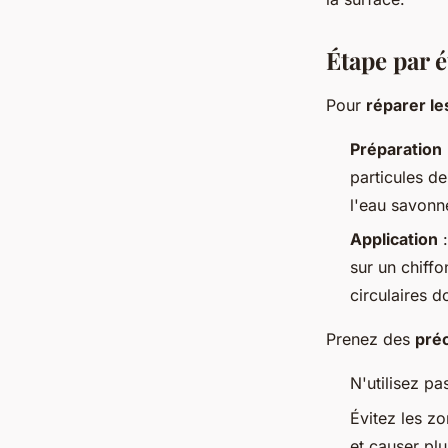
Étape par é
Pour
réparer le
Préparation
particules d
l'eau savonn
Application
:
sur un chiff
circulaires 
Prenez des
pré
N'utilisez pa
Évitez les zo
et causer pl