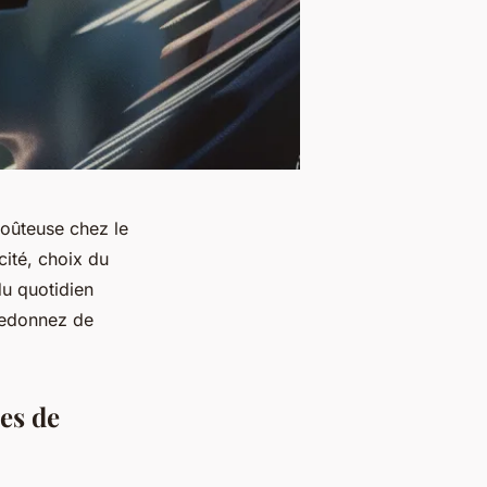
coûteuse chez le
acité, choix du
du quotidien
 Redonnez de
res de