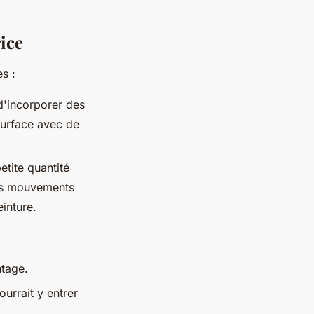
rice
s :
d'incorporer des
surface avec de
etite quantité
des mouvements
inture.
ntage.
urrait y entrer