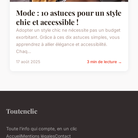
Mode : 10 astuces pour un style
chic et accessible !
Adopter un style chic ne nécessite pas un budget
exorbitant. Grâce à ces dix astuces simples, vous
apprendrez à allier élégance et accessibilité.
Chaq...
17 août 2025
3 min de lecture →
Toutenclic
Toute l'info qui compte, en un clic
Accueil
Mentions légales
Contact