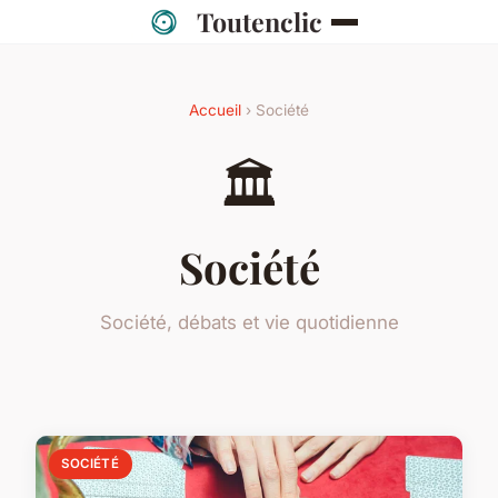
Toutenclic
Accueil
› Société
🏛️
Société
Société, débats et vie quotidienne
SOCIÉTÉ