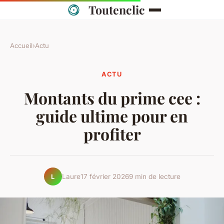
Toutenclic
Accueil
›
Actu
ACTU
Montants du prime cee :
guide ultime pour en
profiter
Laure
17 février 2026
9 min de lecture
L